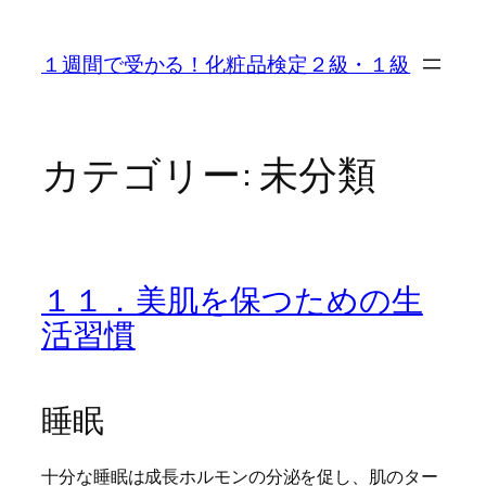
内
容
１週間で受かる！化粧品検定２級・１級
を
ス
キ
ッ
カテゴリー:
未分類
プ
１１．美肌を保つための生
活習慣
睡眠
十分な睡眠は成長ホルモンの分泌を促し、肌のター