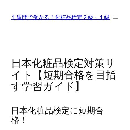
内
容
１週間で受かる！化粧品検定２級・１級
を
ス
キ
ッ
プ
日本化粧品検定対策サ
イト【短期合格を目指
す学習ガイド】
日本化粧品検定に短期合
格！